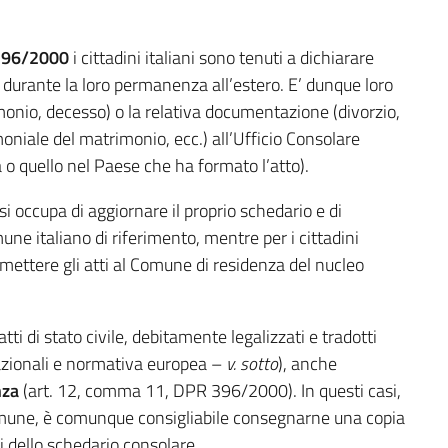
396/2000
i cittadini italiani sono tenuti a dichiarare
ano durante la loro permanenza all’estero. E’ dunque loro
imonio, decesso) o la relativa documentazione (divorzio,
oniale del matrimonio, ecc.) all’Ufficio Consolare
 o quello nel Paese che ha formato l’atto).
e si occupa di aggiornare il proprio schedario e di
omune italiano di riferimento, mentre per i cittadini
smettere gli atti al Comune di residenza del nucleo
tti di stato civile, debitamente legalizzati e tradotti
azionali e normativa europea –
v. sotto
), anche
nza
(art. 12, comma 11, DPR 396/2000). In questi casi,
omune, è comunque consigliabile consegnarne una copia
i dello schedario consolare.