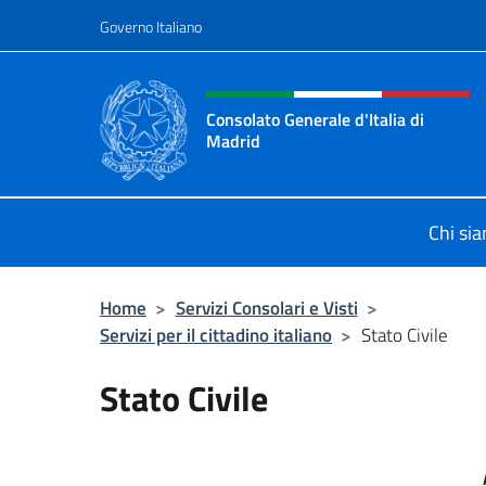
Salta al contenuto
Governo Italiano
Intestazione sito, social 
Consolato Generale d'Italia di
Madrid
Sito Ufficiale del Consolato General
Chi si
Home
>
Servizi Consolari e Visti
>
Servizi per il cittadino italiano
>
Stato Civile
Stato Civile