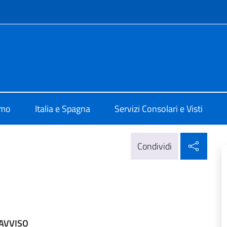
e menù
e d'Italia di Madrid
amo
Italia e Spagna
Servizi Consolari e Visti
Condi
Condividi
AVVISO