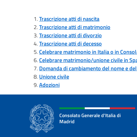
Trascrizione atti di nascita
Trascrizione atti di matrimonio
Trascrizione atti di divorzio
Trascrizione atti di decesso
Celebrare matrimonio in Italia o in Conso
Celebrare matrimonio/unione civile in Sp
Domanda di cambiamento del nome e de
Unione civile
Adozioni
Consolato Generale d'Italia di
Madrid