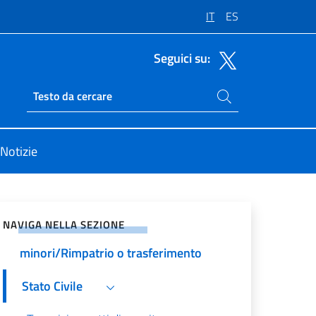
IT
ES
Seguici su:
Cerca nel sito
Ricerca sito live
Notizie
Anagrafe Italiani residenti
vidi sui Social Network
all’estero (AIRE) - Portale FAST IT
- Iscrizione/Cambio
NAVIGA NELLA SEZIONE
indirizzo/Cambio AIRE/Iscrizione
minori/Rimpatrio o trasferimento
Stato Civile