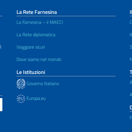
La Rete Farnesina
I
La Farnesina – il MAECI
C
La Rete diplomatica
I
ì
Viaggiare sicuri
S
Dove siamo nel mondo
N
Le Istituzioni
A
Governo Italiano
A
Europa.eu
F