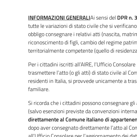
INFORMAZIONI GENERALI
Ai sensi del
DPR n. 
tutte le variazioni di stato civile che si verific
obbligo consegnare i relativi atti (nascita, matr
riconoscimento di figli, cambio del regime patrim
territorialmente competente (quello di residenza
Per i cittadini iscritti all’AIRE, l’Ufficio Consolar
trasmettere l’atto (o gli atti) di stato civile al C
residenti in Italia, si provvede unicamente a tra
familiare.
Si ricorda che i cittadini possono consegnare gli a
(salvo esenzioni previste da convenzioni intern
direttamente al Comune italiano di appartene
dopo aver consegnato direttamente l’atto al C
all’Ufficio Consolare per l’aggiornamento dei dat