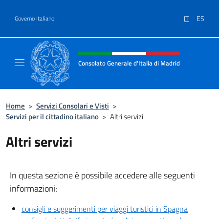
Salta al contenuto
IT
ES
Governo Italiano
Intestazione sito, social e menù
Consolato Generale d'Italia di Madrid
Sito Ufficiale del Consolato Generale d'Itali
Home
>
Servizi Consolari e Visti
>
Servizi per il cittadino italiano
>
Altri servizi
Altri servizi
In questa sezione è possibile accedere alle seguenti
informazioni:
consigli e suggerimenti per viaggi turistici in Spagna