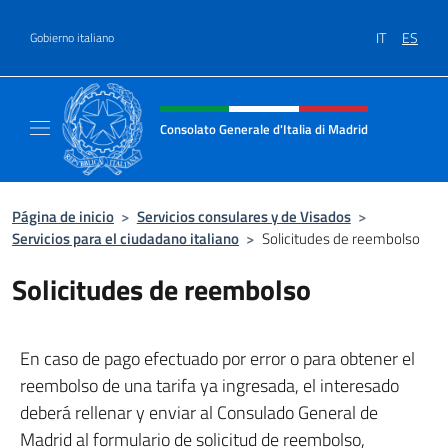
Saltar al contenido
IT
ES
Gobierno italiano
Encabezado del sitio web, redes
Consolato Generale d'Italia di Madrid
Sito Ufficiale del Consolato Generale d'Itali
Página de inicio
>
Servicios consulares y de Visados
>
Servicios para el ciudadano italiano
>
Solicitudes de reembolso
Solicitudes de reembolso
En caso de pago efectuado por error o para obtener el
reembolso de una tarifa ya ingresada, el interesado
deberá rellenar y enviar al Consulado General de
Madrid al formulario de solicitud de reembolso,