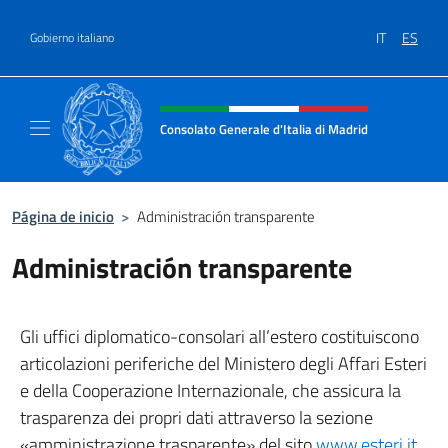
Saltar al contenido
IT
ES
Gobierno italiano
Encabezado del sitio web, redes
Consolato Generale d'Italia di Madrid
Sito Ufficiale del Consolato Generale d'Itali
Página de inicio
>
Administración transparente
Administración transparente
Gli uffici diplomatico-consolari all’estero costituiscono
articolazioni periferiche del Ministero degli Affari Esteri
e della Cooperazione Internazionale, che assicura la
trasparenza dei propri dati attraverso la sezione
«amministrazione trasparente» del sito
www.esteri.it
.