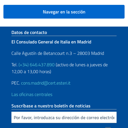
Navegar en la sección
Sezione footer
Datos de contacto
El Consulado General de Italia en Madrid
Calle Agustín de Betancourt n.3 – 28003 Madrid
Tel.
(+34) 646.437.890
(activo de lunes a jueves de
12,00 a 13,00 horas)
PEC.
cons.madrid@cert.esteri.it
Las oficinas centrales
Suscríbase a nuestro boletín de noticias
Inserta tu correo electronico