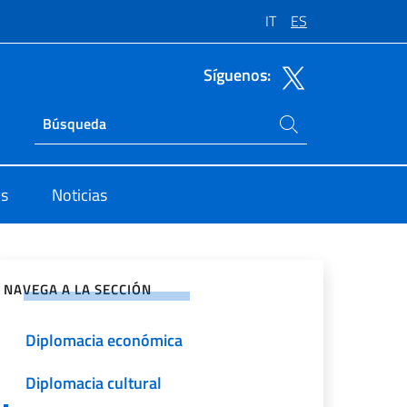
IT
ES
Síguenos:
Buscar en el sitio
Ricerca sito live
os
Noticias
rtir en Redes Sociales
NAVEGA A LA SECCIÓN
Diplomacia económica
Diplomacia cultural