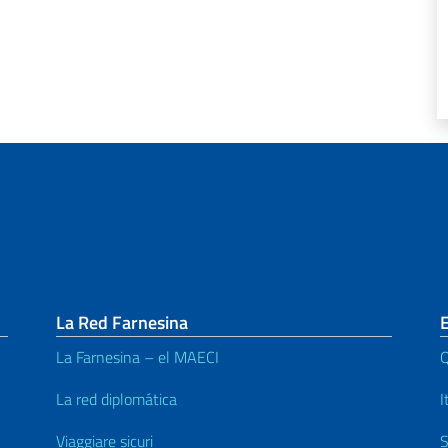
La Red Farnesina
La Farnesina – el MAECI
Q
La red diplomática
I
Viaggiare sicuri
S