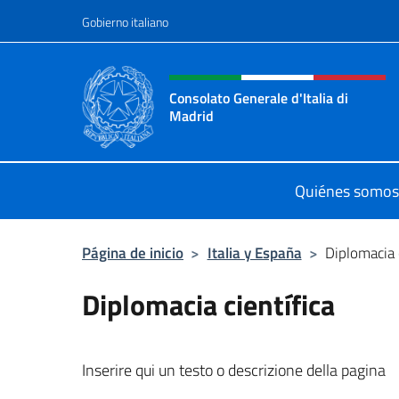
Saltar al contenido
Gobierno italiano
Encabezado del sitio web,
Consolato Generale d'Italia di
Madrid
Sito Ufficiale del Consolato General
Quiénes somos
Página de inicio
>
Italia y España
>
Diplomacia 
Diplomacia científica
Inserire qui un testo o descrizione della pagina