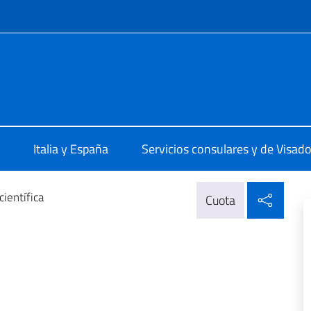
 redes sociales y menú
e d'Italia di Madrid
Italia y España
Servicios consulares y de Visad
Compa
científica
Cuota