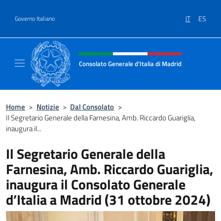
Salta al contenuto
IT
ES
Governo Italiano
Intestazione sito, social e menù
Consolato Generale d'Italia di Madrid
Sito Ufficiale del Consolato Generale d'Itali
Home
>
Notizie
>
Dal Consolato
>
Il Segretario Generale della Farnesina, Amb. Riccardo Guariglia,
inaugura il...
Il Segretario Generale della
Farnesina, Amb. Riccardo Guariglia,
inaugura il Consolato Generale
d’Italia a Madrid (31 ottobre 2024)