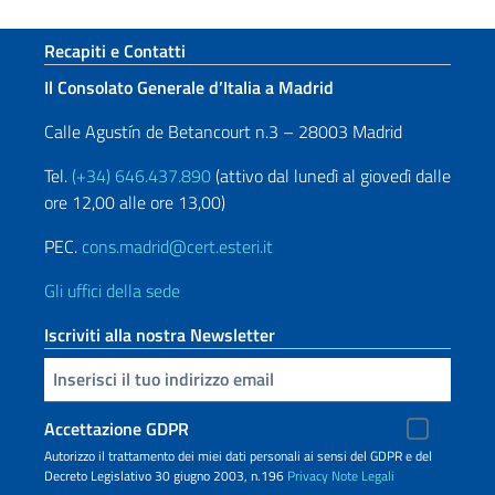
Sezione footer
Recapiti e Contatti
Il Consolato Generale d’Italia a Madrid
Calle Agustín de Betancourt n.3 – 28003 Madrid
Tel.
(+34) 646.437.890
(attivo dal lunedì al giovedì dalle
ore 12,00 alle ore 13,00)
PEC.
cons.madrid@cert.esteri.it
Gli uffici della sede
Iscriviti alla nostra Newsletter
Inserisci la tua email
Accettazione GDPR
Autorizzo il trattamento dei miei dati personali ai sensi del GDPR e del
Decreto Legislativo 30 giugno 2003, n.196
Privacy
Note Legali